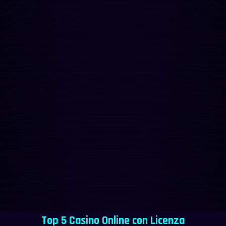
Top 5 Casino Online con Licenza