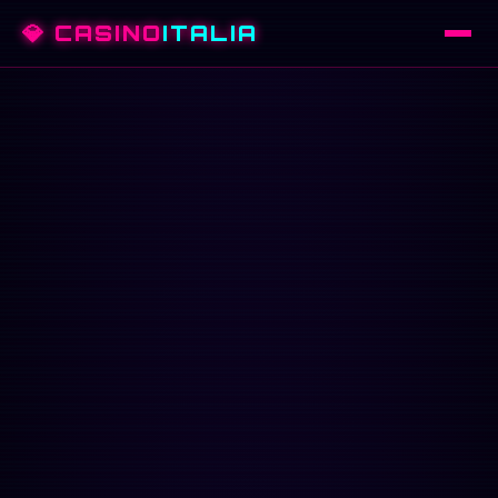
💎 CASINO
ITALIA