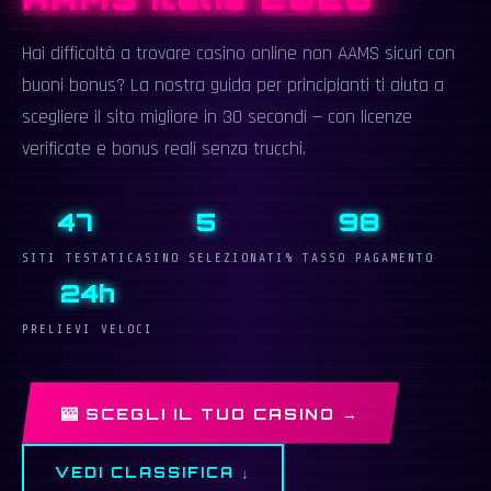
Hai difficoltà a trovare casino online non AAMS sicuri con
buoni bonus? La nostra guida per principianti ti aiuta a
scegliere il sito migliore in 30 secondi — con licenze
verificate e bonus reali senza trucchi.
47
5
98
SITI TESTATI
CASINO SELEZIONATI
% TASSO PAGAMENTO
24h
PRELIEVI VELOCI
🎰 SCEGLI IL TUO CASINO →
VEDI CLASSIFICA ↓