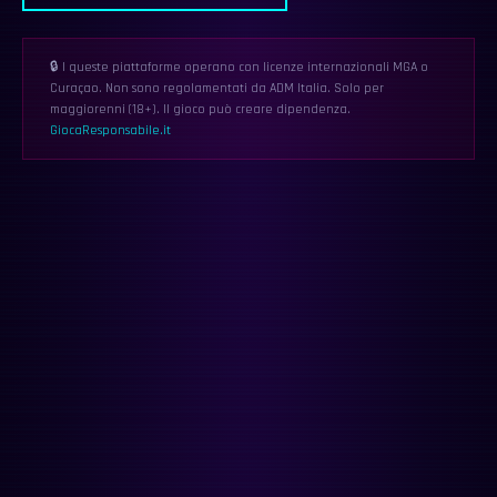
🔒 I queste piattaforme operano con licenze internazionali MGA o
Curaçao. Non sono regolamentati da ADM Italia. Solo per
maggiorenni (18+). Il gioco può creare dipendenza.
GiocaResponsabile.it