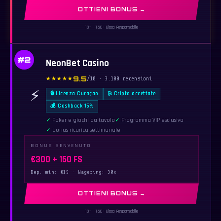
OTTIENI BONUS →
18+ · T&C · Gioca Responsabile
#2
NeonBet Casino
★★★★★
9.5
/10 · 3.100 recensioni
⚡
🔒 Licenza Curaçao
₿ Cripto accettate
💰 Cashback 15%
Poker e giochi da tavolo
Programma VIP esclusivo
Bonus ricarica settimanale
BONUS BENVENUTO
€300 + 150 FS
Dep. min: €15 · Wagering: 30x
OTTIENI BONUS →
18+ · T&C · Gioca Responsabile